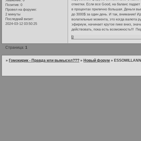
отметки. Если все Good, на баланс падает
Позитив:
0
в процентах прилично большая. Деньги выв
Провел на форуме:
2 минуты
до 3000$ за один день. И так, внимание! И
Последний визит:
волатильные момента, это когда валюта ру
2024-03-12 03:50:25
эфириум, начинает крутое пике вниз, знач
действовать, пока есть возможность!!! П
0
Страница:
1
»
Гомокирик - Правда или вымысел???
»
Новый форум
»
ESSOMILLANNI