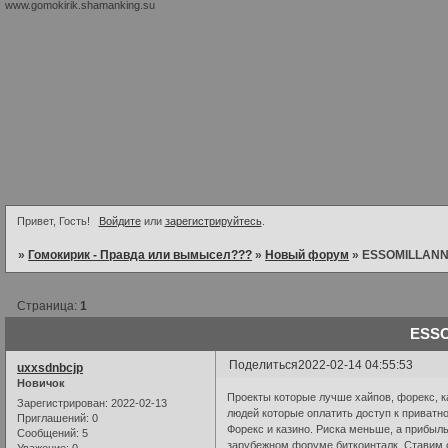
www.gomokirik.shamanking.su
Привет, Гость!
Войдите
или
зарегистрируйтесь
.
»
Гомокирик - Правда или вымысел???
»
Новый форум
»
ESSOMILLANNI
Страница:
1
ESSO
Поделиться
2022-02-14 04:55:53
uxxsdnbcjp
Новичок
Проекты которые лучше хайпов, форекс, к
Зарегистрирован
: 2022-02-13
людей которые оплатить доступ к приватн
Приглашений:
0
Форекс и казино. Риска меньше, а прибыль
Сообщений:
5
зарубежном форуме биткоинталк. Ставим с
Уважение:
0